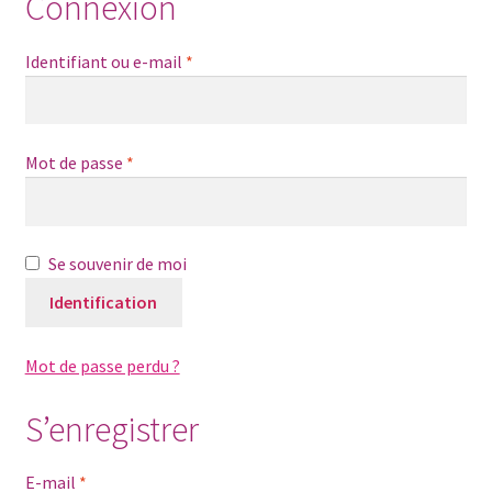
Connexion
Mon compte
Identifiant ou e-mail
*
Panier
Mot de passe
*
Qui sommes- nous
Validation de la commande
Se souvenir de moi
Identification
Mot de passe perdu ?
S’enregistrer
E-mail
*