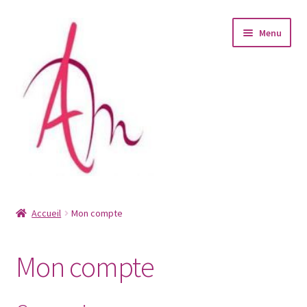
Aller
Aller
Menu
à
au
la
contenu
navigation
Accueil
Accueil
Mon compte
Boutique
Mon compte
Contact
Livraison